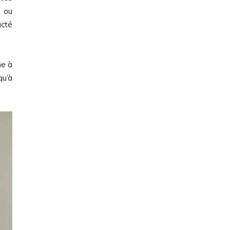
s ou
acté
me à
qu’à