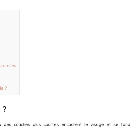
turelles
s
le ?
 ?
ù des couches plus courtes encadrent le visage et se fon